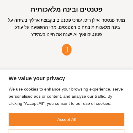
פטנטים ובינה מלאכותית
מאיר פנסטר ואילן ריס, עורכי פטנטים בקבוצת ארליך בשיחה על
בינה מלאכותית בתחום הפטנטים, מהי ההשפעה על עורכי
פטנטים ואיך AI ישנה את חיינו בעתיד?
We value your privacy
איך לעבוד מול עורך פטנטים
We use cookies to enhance your browsing experience, serve
מאיר פנסטר ואילן ריס, עורכי פטנטים בקבוצת ארליך, מסבירים
personalised ads or content, and analyse our traffic. By
מה צריך לדעת לפני שמתחילים לעבוד מול עורך פטנטים ומהו
clicking "Accept All", you consent to our use of cookies.
תהליך העבודה הנכון
Accept All