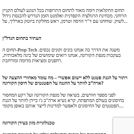
תחום החקלאות דומה מאוד לתחום התרופות בכל הנוגע לעולם הקניין
הרוחני, מבחינת הרגולציה הקפדנית ואלמנט הזמן הנדרש להכנסת גידול
לשוק. שוחחנו עם ד"ר הדסה וטרמן, ראש מחלקת ביוטק בארליך, על...
העתיד בתחום הנדל”ן
תחום ה-Prop Tech משנה את הדרך בה אנחנו בונים וקונים נכסים.
בעקבות מגפת הקורונה, אנחנו רואים שימושים של בינה מלאכותית,
רחפנים ומציאות מדומה ומורחבת.
ויתור על הגנת פטנט ללא יישום אפשרי – מה עומד מאחורי ההצעה של
ארה”ב לוותר על ההגנה על הפטנטים של חיסון הקורונה?
לפני מספר חודשים, בשיאה של מגפת הקורונה ועל רקע המחסור
בחיסונים בעולם המתפתח, קרא נשיא ארה"ב ג'ו ביידן לוותר על הגנת
הפטנטים של החיסונים ולאפשר למדינות לייצר אותם באופן מקומי....
טכנולוגיית מזון בעידן הקורונה