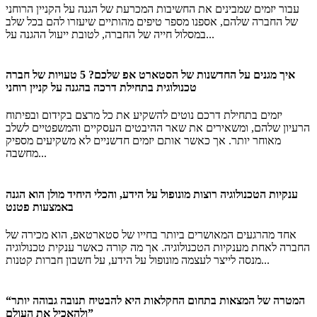
עבור יזמים שמבינים את החשיבות המכרעת של הגנה על הקניין הרוחני
של החברה שלהם, אספנו מספר טיפים מהותיים שיעזרו להם בכל שלב
במסלול חייה של החברה, לטובת ייעול ההגנה על...
איך מגנים על החדשנות של הסטארט אפ שלכם? 5 טעויות של חברה
טכנולוגית בתחילת דרכה בהגנה על קניין רוחני
יזמים בתחילת דרכם נוטים להשקיע את כל מרצם בקידום ובפיתוח
הרעיון שלהם, ומשאירים את שאר ההיבטים העסקיים והמשפטיים לשלב
מאוחר יותר. אך כאשר אותם יזמים חדשניים לא משקיעים מספיק
מחשבה...
ענקיות הטכנולוגיה רוצות מונופול על הידע, והכלי היחיד מולן הוא הגנה
באמצעות פטנט
אחד מהרגעים המאושרים ביותר בחייו של סטארטאפ, הוא מכירה של
החברה לאחת מענקיות הטכנולוגיה. אך מה קורה כאשר ענקית טכנולוגיה
מנסה לייצר לעצמה מונופול על הידע, על חשבון חברות קטנות...
“המטרה של המצאות בתחום החקלאות היא להבטיח תנובה גבוהה יותר
ולהאכיל את העולם”