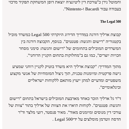
וחמוטל נירן כ"עורכת דין ליטיגציה יוצאת דופן המשחקת תפקיד מרכזי
בעבודה עבור Bacardi ו-Nintento".
The Legal 500
קבוצת ארליך דורגה במדריך הדירוג היוקרתי Legal 500 כמשרד מוביל
בקטגוריה "רישום והגשה: פטנטים". בנוסף, הקבוצה דורגה בין
המשרדים המובילים בתחומים של "רישום והגשה: סימני מסחר
וזכויות יוצרים", כמו גם ב"מחלוקות בתחום הקניין הרוחני".
מתוך המדריך: "קבוצת ארליך היא משרד בוטיק לקניין רוחני שמציע
גישה פרקטית ומיומנות טכנית, תוך ניצול המומחיות של אנשי מקצוע
משפטיים ומדעיים למתן ייעוץ מותאם ללקוחות ישראליים
ובינלאומיים".
ד"ר גל ארליך הוכר כאחד מארבעת המובילים בישראל בתחום "רישום
והגשה: פטנטים". לקוחות תיארו את הצוות של ארליך בתור "צוות של
עורכי דין מנוסים ומיומנים מאוד". מאיר פנסטר, רועי מלצר וד"ר
הדסה ווטרמן מומלצים על ידיLegal 500 .