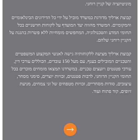
מוניטיזציה של קניין רוחני.
קבוצת ארליך מדורגת כמשרד מוביל על ידי כל הדירוגים הבינלאומיים
והמקומיים. המשרד מהווה יעד המועדף על לקוחות חדשניים בכל
תחומי המדע והטכנולוגיה, המחפשים מומחיות ללא פשרות בהגנה על
הקניין רוחני שלהם.
קבוצת ארליך מציעה ללקוחותיה גישה לאנשי המקצוע המשפטיים
והטכניים המובילים בענף, עם מעל 150 עובדים, הכוללים עורכי דין,
עורכי פטנטים ויועצים טכניים. במשרדנו תמצאו מומחים מוכרים בכל
תחומי הקניין הרוחני, לרבות פטנטים, זכויות יוצרים, סימני מסחר,
עיצובים, סודות מסחריים, זכויות מטפחים של זני צמחים, מניעת
זיופים, קוד פתוח ועוד.