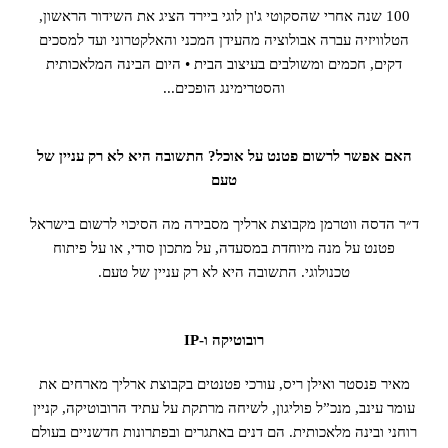
100 שנה אחרי שהסקוטי ג'ון לוגי ביירד הציג את השידור הראשון,
הטלוויזיה עברה אבולוציה מהעידן המכני והאלקטרוני ועד למסכים
דקים, חכמים ומשולבים בעיצוב הבית • היום הבינה המלאכותית
והסטרימינג הופכים...
האם אפשר לרשום פטנט על אוכל? התשובה היא לא רק עניין של
טעם
ד״ר הדסה ווטרמן מקבוצת ארליך מסבירה מה הסיכוי לרשום בישראל
פטנט על מנה מיוחדת במסעדה, על מתכון סודי, או על פיתוח
טכנולוגי. התשובה היא לא רק עניין של טעם.
רובוטיקה ו-IP
מאיר פנסטר ואילן ריס, עורכי פטנטים בקבוצת ארליך מארחים את
עומר עינב, מנכ”ל פוליגון, לשיחה מרתקת על עתיד הרובוטיקה, קניין
רוחני ובינה מלאכותית. הם דנים באתגרים ובפתרונות חדשניים בעולם