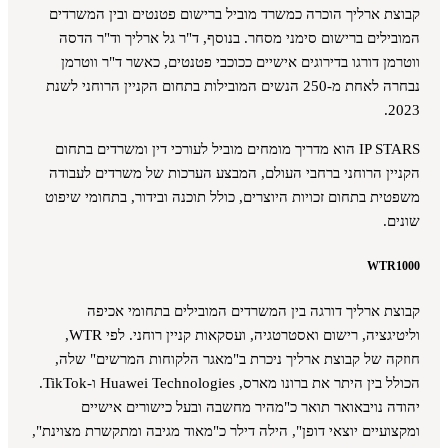
קבוצת ארליך הוכרה כמשרד מוביל ברישום פטנטים ובין המשרדים
המובילים ברישום סימני מסחר. בנוסף, ד"ר גל ארליך וד"ר הדסה
ווטרמן דורגו בדירוגים אישיים ככוכבי פטנטים, כאשר ד"ר ווטרמן
נבחרה לאחת מ-250 הנשים המובילות בתחום הקניין הרוחני לשנת
2023.
IP STARS הוא מדריך מומחים מוביל לעורכי דין ומשרדים בתחום
הקניין הרוחני ברחבי העולם, המבצע הערכות של משרדים לעבודה
משפטית בתחום זכויות היוצרים, כולל תוכנה ובידור, בתחומי שיפוט
שונים.
WTR1000
קבוצת ארליך דורגה בין המשרדים המובילים בתחומי אכיפה
וליטיגציה, רישום ואסטרטגיה, ועסקאות קניין רוחני. לפי WTR,
חוזקה של קבוצת ארליך ניכרת ב"מאגר הלקוחות המרשים" שלה,
הכולל בין היתר את ברונו מארס, Huawei Technologies ו-TikTok.
יהודה נויבאואר תואר כ"מהיר מחשבה ובעל כישורים אישיים
ומקצועיים יוצאי דופן", הילה דילר כ"מאוד מגיבה ומתקשרת מצוינת",