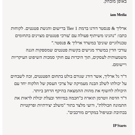
באופן מובהק.
iam Media
ארליך & פנסטר דורגו ברמת Tier 1 ברישום והגשת פטנטים. לקוחות
כתבו: "נהנינו משיתוף פעולה עם 'עורכי פטנטים מצוינים בתחומים
טכנולוגיים שונים' במשרד ארליך & פנסטר."
עורכי הדין במשרד מגישים בקשות פטנטים שמספקות הגנה
משמעותית לעסקים, תוך היכרות עם חוקי סמכות השיפוט העיקריות
ויישומם.
ד"ר גל ארליך, אשר דורג שגורם בולט בתחום הפטנטים, זכה לשבחים
על יכולתו לשלב הבנה מעמיקה של צרכי העסק של הלקוח יחד עם
היכולת לחשוף את מהות ההמצאה בהיקף הרחב ביותר.
ד"ר הדסה ווטרמן תוארה כ"חכמה במיוחד ובעלת יכולת לראות את
התמונה הכוללת", ורועי מלצר בתור "משלב יצירתיות ופרקטיות
בכתיבת ובטיפול במקרים מורכבים".
IP Starts