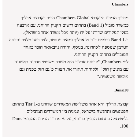
Chambers
מדריך הדירוג היוקרתי Chambers Global הכיר בקבוצת ארליך
כמשרד מוביל (Band 1) בתחום רישום הקניין הרוחני, עם ארבעה
בעלי תפקידים שדורגו על ידו (יותר מכל משרד אחר בישראל).
ב-Band 1 נכללים ד"ר גל ארליך ומאיר פנסטר, לצד רועי מלצר והדסה
ווטרמן שנוספה לאחרונה. בנוסף, יהודה נויבאואר הוכר כאחד
המובילים בתחום הקניין הרוחני.
לפי Chambers, "קבוצת ארליך היא משרד משפטי מדרגה ראשונה
עם מוניטין חזק", ולקוחות תיארו את הצוות כ"גם חזק טכנית וגם
מוכשר משפטית."
Duns100
קבוצת ארליך היא אחד משלושת המשרדים שדורגו ב-Tier 1 בתחום
הפטנטים וההגשה בישראל, ונמנית בין המשרדים המובילים
בליטיגציה בתחום הקניין הרוחני, על פי מדריך הדירוג המקומי Duns
100.