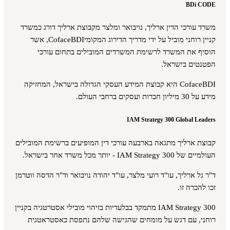
BDi CODE
משרד עורכי הדין ארליך, נויבואר ומלצר מקבוצת ארליך דורג כמשרד
קניין רוחני מוביל על ידי מדריך הדירוג המקומיCofaceBDI, אשר
הוסיף את המשרד לרשימת המשרדים המובילים בתחום עורכי
הפטנטים בישראל.
CofaceBDI היא קבוצת המידע העסקי הגדולה בישראל, המחזיקה
מידע על 30 מיליון חברות ועסקים ברחבי העולם.
IAM Strategy 300 Global Leaders
קבוצת ארליך מתגאה בארבעה עורכי דין המופיעים ברשימת המובילים
העולמיים של IAM Strategy 300 - יותר מכל משרד אחר בישראל.
ד"ר גל ארליך, עו"ד רועי מלצר, עו"ד יהודה נויבואר וד"ר הדסה ווטרמן
זכו להכרה זו.
IAM Strategy 300 מתמקד בבלעדיות בזיהוי מובילי אסטרטגיה בקניין
רוחני, עם דגש על מומחים שהגישה שלהם נתפסת כאסטראטגית