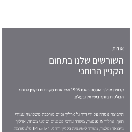
אודות
השורשים שלנו בתחום
הקניין הרוחני
קבוצת ארליך הוקמה בשנת 1995 והיא אחת מקבוצות הקניין הרוחני
הבולטות ביותר בישראל ובעולם.
הקבוצה נוסדה על ידי ד"ר גל ארליך וכיום מורכבת משלושה עמודי
תווך: ארליך & פנסטר, משרד עורכי פטנטים וסימני מסחר, ארליך
נויבואר ומלצר, משרד ליטיגציה בקניין רוחני, ו-IPTrade פלטפורמת