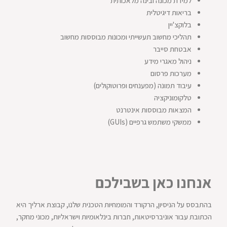
למידת מכונה ובינה מלאכותית
בריאות דיגיטלית
בלוקצ'יין
תהליכי מחשוב תעשייתי ומכונות מבוססות מחשוב
אבטחת סייבר
ניהול מאגרי מידע
מערכות פרסום
עיבוד תמונה (מפענחים ופרוטוקולים)
טלקומוניקציה
המצאות מבוססות אינטרנט
ממשקי משתמש גרפיים (GUIs)
אנחנו כאן בשבילכם
בהתבסס על הניסיון, הרקורד והמומחיות הטכנית שלנו, קבוצת ארליך היא
הכתובת עבור אוניברסיטאות, חברות בינלאומיות וישראליות, מכוני מחקר,