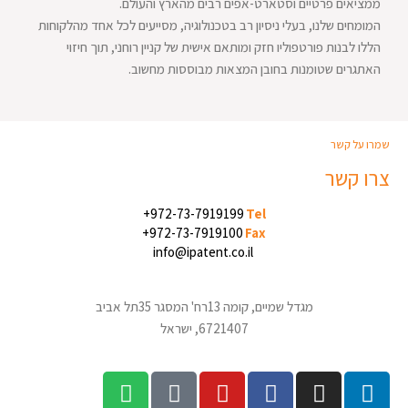
ממציאים פרטיים וסטארט-אפים רבים מהארץ והעולם.
המומחים שלנו, בעלי ניסיון רב בטכנולוגיה, מסייעים לכל אחד מהלקוחות
הללו לבנות פורטפוליו חזק ומותאם אישית של קניין רוחני, תוך חיזוי
האתגרים שטומנות בחובן המצאות מבוססות מחשוב.
שמרו על קשר
צרו קשר
+972-73-7919199
Tel
+972-73-7919100
Fax
info@ipatent.co.il
מגדל שמיים, קומה 13
רח' המסגר 35
תל אביב
6721407, ישראל